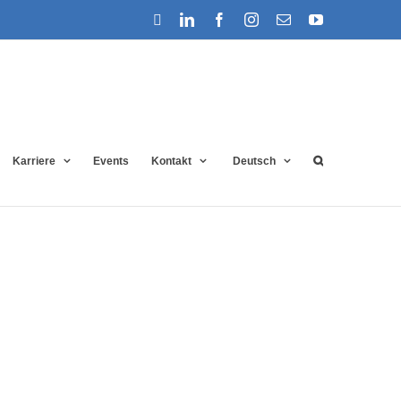
Support
LinkedIn
Facebook
Instagram
E-
YouTube
Mail
Karriere
Events
Kontakt
Deutsch
Startseite
»
Impressum