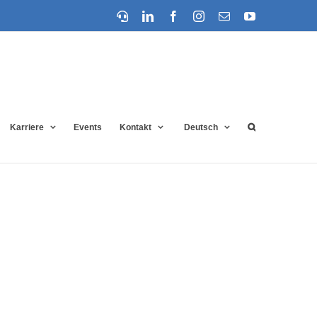
Support
LinkedIn
Facebook
Instagram
E-
YouTube
Mail
Karriere
Events
Kontakt
Deutsch