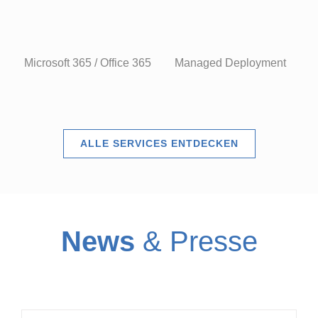
Microsoft 365 / Office 365
Managed Deployment
ALLE SERVICES ENTDECKEN
Device Lifecycle und Arbeitsplatz-
Standardisierung: Wie Unternehmen
News
& Presse
Asset-Chaos, Intransparenz und
manuellen Aufwand reduzieren
Blog Beiträge
Neuigkeiten
Themen Specials