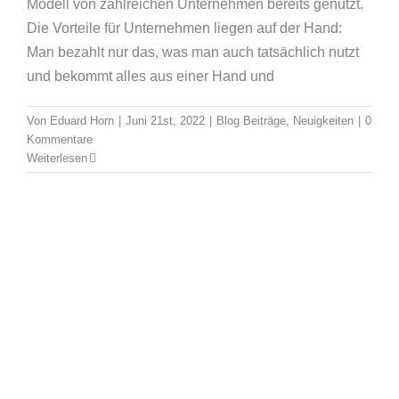
Modell von zahlreichen Unternehmen bereits genutzt.
Die Vorteile für Unternehmen liegen auf der Hand:
Man bezahlt nur das, was man auch tatsächlich nutzt
und bekommt alles aus einer Hand und
Von
Eduard Horn
|
Juni 21st, 2022
|
Blog Beiträge
,
Neuigkeiten
|
0
Network Security – Netzwerk
Kommentare
Segementierung zur Absicherung von
Weiterlesen
IOT-Geräten
Blog Beiträge
Neuigkeiten
Ratgeber