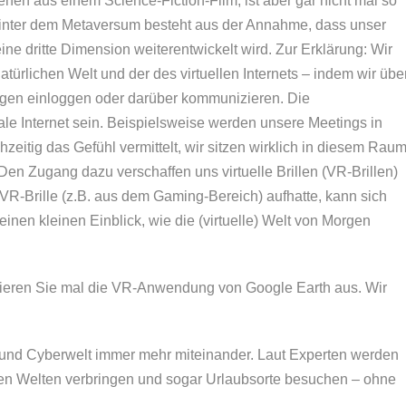
nen aus einem Science-Fiction-Film, ist aber gar nicht mal so
 hinter dem Metaversum besteht aus der Annahme, dass unser
ine dritte Dimension weiterentwickelt wird. Zur Erklärung: Wir
ürlichen Welt und der des virtuellen Internets – indem wir übe
gen einloggen oder darüber kommunizieren. Die
le Internet sein. Beispielsweise werden unsere Meetings in
hzeitig das Gefühl vermittelt, wir sitzen wirklich in diesem Rau
. Den Zugang dazu verschaffen uns virtuelle Brillen (VR-Brillen)
 VR-Brille (z.B. aus dem Gaming-Bereich) aufhatte, kann sich
einen kleinen Einblick, wie die (virtuelle) Welt von Morgen
ieren Sie mal die VR-Anwendung von Google Earth aus. Wir
 und Cyberwelt immer mehr miteinander. Laut Experten werden
uellen Welten verbringen und sogar Urlaubsorte besuchen – ohne