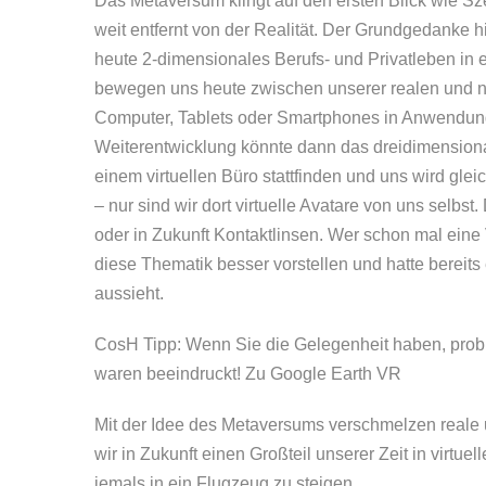
Das Metaversum klingt auf den ersten Blick wie Sze
weit entfernt von der Realität. Der Grundgedanke
heute 2-dimensionales Berufs- und Privatleben in e
bewegen uns heute zwischen unserer realen und nat
Computer, Tablets oder Smartphones in Anwendun
Weiterentwicklung könnte dann das dreidimensiona
einem virtuellen Büro stattfinden und uns wird gleic
– nur sind wir dort virtuelle Avatare von uns selbst
oder in Zukunft Kontaktlinsen. Wer schon mal eine
diese Thematik besser vorstellen und hatte bereits 
aussieht.
CosH Tipp: Wenn Sie die Gelegenheit haben, prob
waren beeindruckt!
Zu Google Earth VR
Mit der Idee des Metaversums verschmelzen reale
wir in Zukunft einen Großteil unserer Zeit in virt
jemals in ein Flugzeug zu steigen.