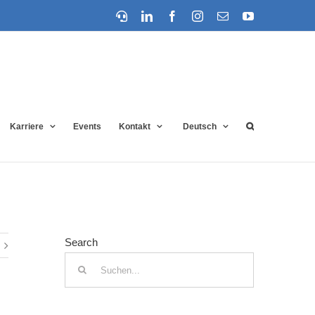
Support
LinkedIn
Facebook
Instagram
E-
YouTube
Mail
Karriere
Events
Kontakt
Deutsch
Startseite
»
Metaversum: Ein neues Internet?
Search
Suche
nach: